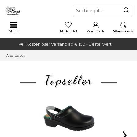
Menü
Merkzettel
Mein Konto
Warenkorb
Kostenloser Versand ab € 100,- Bestellwert
Arbeitsclogs
Topseller