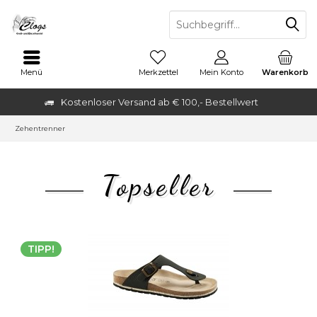
Menü
Merkzettel
Mein Konto
Warenkorb
Kostenloser Versand ab € 100,- Bestellwert
Zehentrenner
Topseller
TIPP!