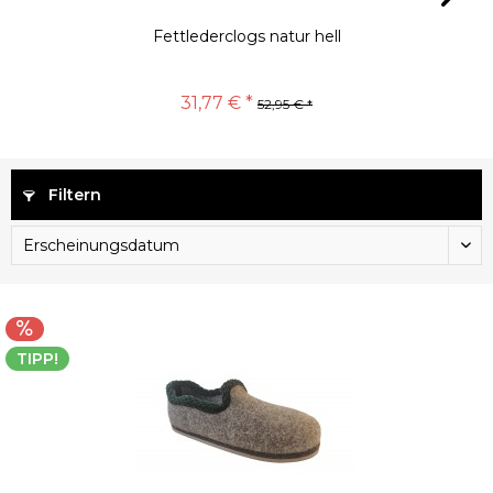
Fettlederclogs natur hell
31,77 € *
52,95 € *
Filtern
TIPP!