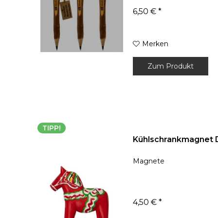
6,50 € *
Merken
Zum Produkt
TIPP!
Kühlschrankmagnet D
Magnete
4,50 € *