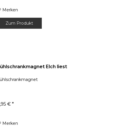
Merken
Zum Produkt
ühlschrankmagnet Elch liest
ühlschrankmagnet
,95 € *
Merken