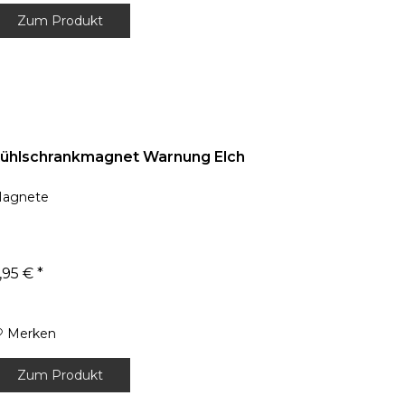
Zum Produkt
ühlschrankmagnet Warnung Elch
agnete
,95 € *
Merken
Zum Produkt