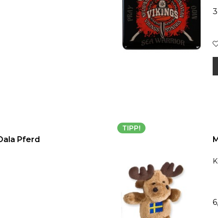
3
TIPP!
ala Pferd
M
K
6