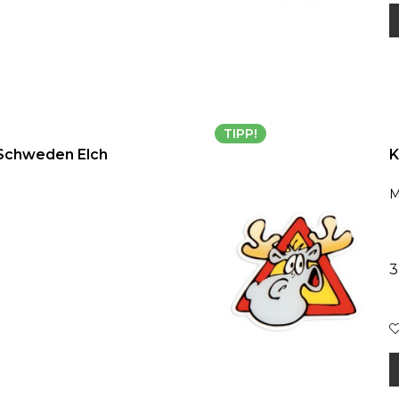
TIPP!
Schweden Elch
K
M
3