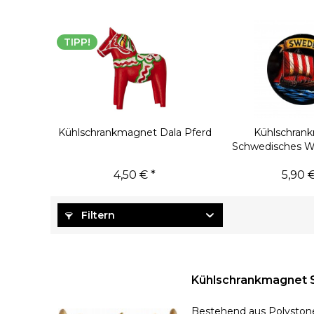
TIPP!
Kühlschrankmagnet Dala Pferd
Kühlschran
Schwedisches Wi
4,50 € *
5,90 €
Filtern
Kühlschrankmagnet 
Bestehend aus Polystone