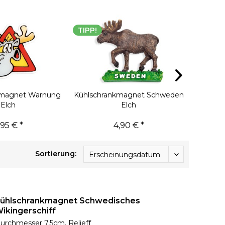
TIPP!
TIPP!
kmagnet Warnung
Kühlschrankmagnet Schweden
Kühlsch
Elch
Elch
,95 € *
4,90 € *
Sortierung:
ühlschrankmagnet Schwedisches
ikingerschiff
urchmesser 7,5cm, Relieff