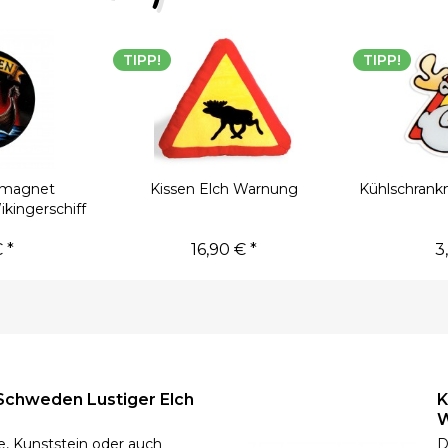
TIPP!
TIPP!
kmagnet
Kissen Elch Warnung
Kühlschran
kingerschiff
 *
16,90 € *
3
Schweden Lustiger Elch
K
W
, Kunststein oder auch
D