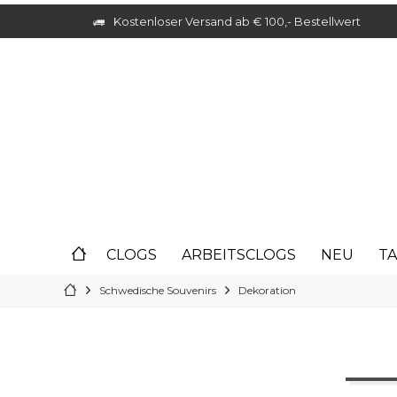
Kostenloser Versand ab € 100,- Bestellwert
CLOGS
ARBEITSCLOGS
NEU
T
Schwedische Souvenirs
Dekoration