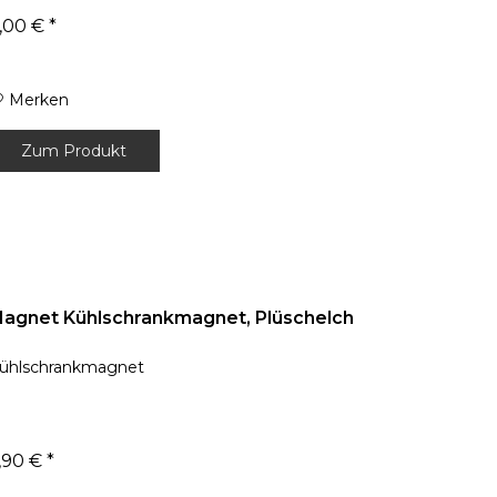
,00 € *
Merken
Zum Produkt
agnet Kühlschrankmagnet, Plüschelch
ühlschrankmagnet
,90 € *