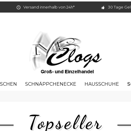
Versand innerhalb von 24h*
30 Tage Gel
S
ASCHEN
SCHNÄPPCHENECKE
HAUSSCHUHE
Topseller