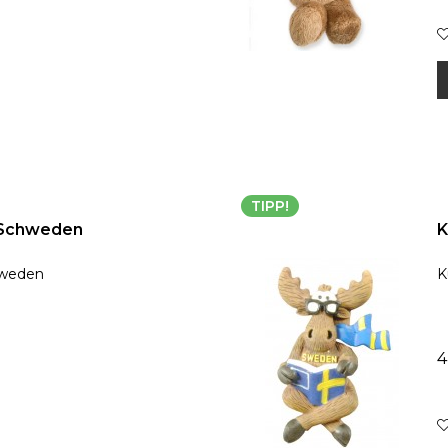
TIPP!
 Schweden
K
hweden
K
4