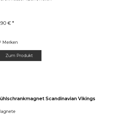
,90 € *
Merken
Zum Produkt
ühlschrankmagnet Scandinavian Vikings
agnete