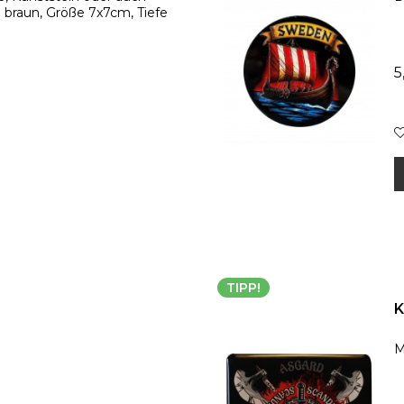
 braun, Größe 7x7cm, Tiefe
5
TIPP!
K
M