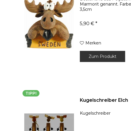
Marmorit genannt. Farbe
3,5cm
5,90 € *
Merken
Zum Produkt
TIPP!
Kugelschreiber Elch
Kugelschreiber