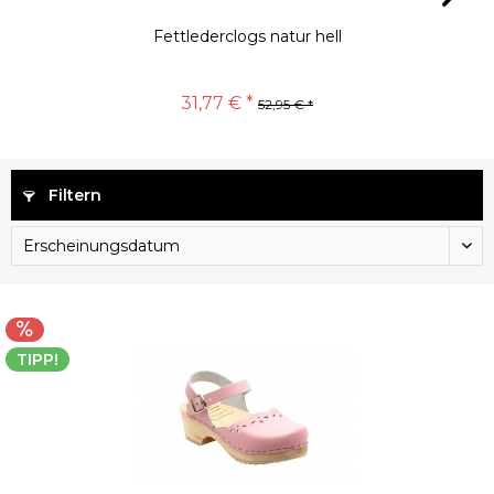
Fettlederclogs natur hell
31,77 € *
52,95 € *
Filtern
TIPP!