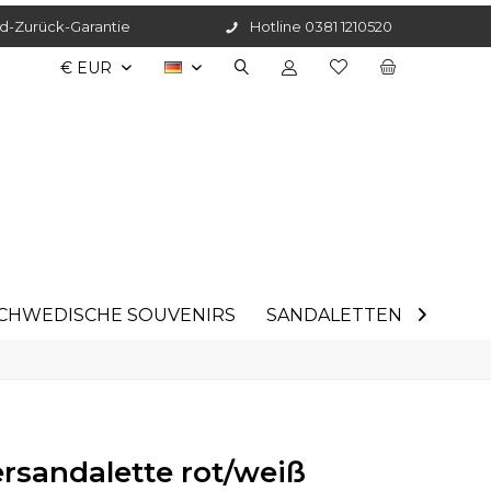
d-Zurück-Garantie
Hotline 0381 1210520
DE
CHWEDISCHE SOUVENIRS
SANDALETTEN
ANGE

rsandalette rot/weiß