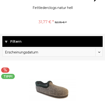
Fettlederclogs natur hell
31,77 € *
52,95 € *
Filtern
TIPP!