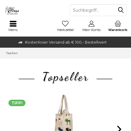
Menü
Merkzettel
Mein Konto
Warenkorb
Kostenloser Versand ab € 100,- Bestellwert
Taschen
Topseller
TIPP!