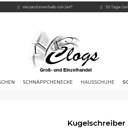
Versand innerhalb von 24h*
30 Tage Gel
S
SCHEN
SCHNÄPPCHENECKE
HAUSSCHUHE
Kugelschreiber 