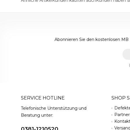
Ähnliche Artikel
Kunden kauften auch
Kunden haben si
Abonnieren Sie den kostenlosen MB 
SERVICE HOTLINE
SHOP S
Defekt
Telefonische Unterstützung und
Partne
Beratung unter:
Kontak
Versan
0381-1210520