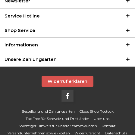
Newsletter
Service Hotline
Shop Service
Informationen
Unsere Zahlungsarten
Widerruf erklären
Bestellung und Zahlungsarten
Clogs Shop Rostock
Tax Free für Schweiz und Drittländer
Über uns
Wichtiger Hinweis für unsere Stammkunden
Kontakt
Versandunternehmen sowie -kosten
Widerrufsrecht
Datenschutz