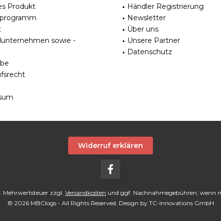
es Produkt
Händler Registrierung
rprogramm
Newsletter
t
Über uns
dunternehmen sowie -
Unsere Partner
Datenschutz
be
fsrecht
sum
Widerruf erklären
tzl. Mehrwertsteuer zzgl.
Versandkosten
und ggf. Nachnahmegebühren, wenn ni
© 2026 MBClogs - All Rights Reserved. Design by
TC-Innovations GmbH