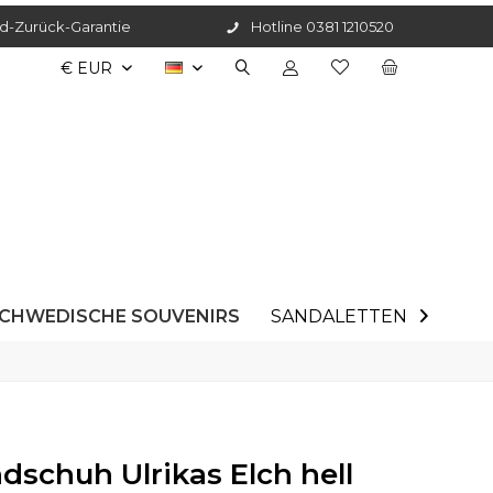
d-Zurück-Garantie
Hotline 0381 1210520
DE
CHWEDISCHE SOUVENIRS
SANDALETTEN
ANGE

schuh Ulrikas Elch hell