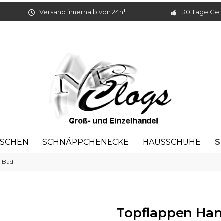
Versand innerhalb von 24h*
30 Tage Gel
S
ASCHEN
SCHNÄPPCHENECKE
HAUSSCHUHE
 Bad
Topflappen Hand