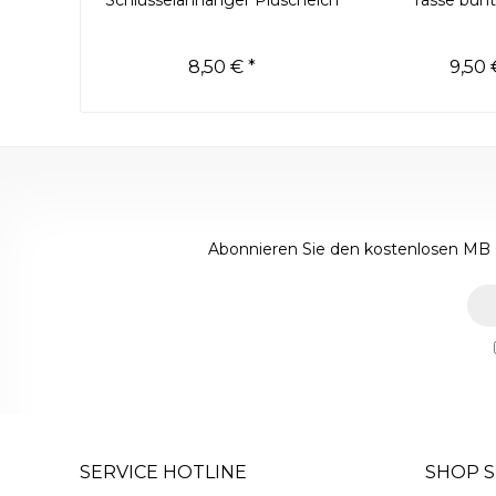
Schlüsselanhänger Plüschelch
Tasse bunt
8,50 € *
9,50 
Abonnieren Sie den kostenlosen MB 
SERVICE HOTLINE
SHOP S