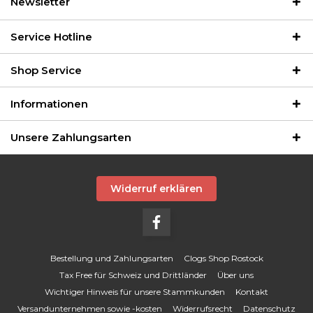
Newsletter
Service Hotline
Shop Service
Informationen
Unsere Zahlungsarten
Widerruf erklären
Bestellung und Zahlungsarten
Clogs Shop Rostock
Tax Free für Schweiz und Drittländer
Über uns
Wichtiger Hinweis für unsere Stammkunden
Kontakt
Versandunternehmen sowie -kosten
Widerrufsrecht
Datenschutz