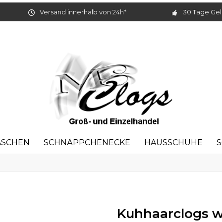
Versand innerhalb von 24h*
30 Tage Gel
ASCHEN
SCHNÄPPCHENECKE
HAUSSCHUHE
S
Kuhhaarclogs w