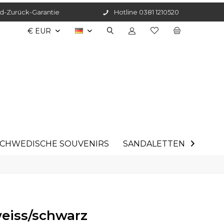
d-Zurück-Garantie
Hotline 0381 1210520
DE
CHWEDISCHE SOUVENIRS
SANDALETTEN
ANGE

eiss/schwarz