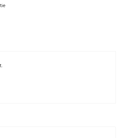
tie
t.