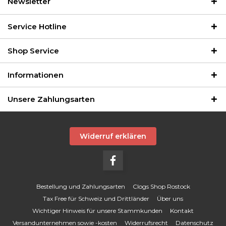
Newsletter
Service Hotline
Shop Service
Informationen
Unsere Zahlungsarten
Widerruf erklären
Bestellung und Zahlungsarten
Clogs Shop Rostock
Tax Free für Schweiz und Drittländer
Über uns
Wichtiger Hinweis für unsere Stammkunden
Kontakt
Versandunternehmen sowie -kosten
Widerrufsrecht
Datenschutz