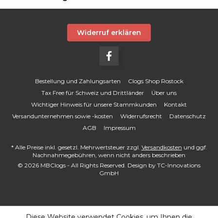
Widerruf erklären
Bestellung und Zahlungsarten
Clogs Shop Rostock
Tax Free für Schweiz und Drittländer
Über uns
Wichtiger Hinweis für unsere Stammkunden
Kontakt
Versandunternehmen sowie -kosten
Widerrufsrecht
Datenschutz
AGB
Impressum
* Alle Preise inkl. gesetzl. Mehrwertsteuer zzgl.
Versandkosten
und ggf.
Nachnahmegebühren, wenn nicht anders beschrieben
© 2026 MBClogs - All Rights Reserved. Design by
TC-Innovations
GmbH
Diese Website verwendet Cookies, um Ihnen die