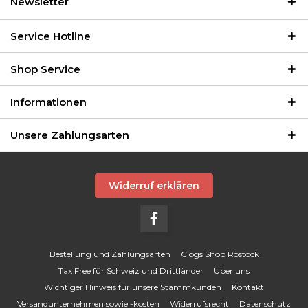
Newsletter
Service Hotline
Shop Service
Informationen
Unsere Zahlungsarten
Widerruf erklären
Bestellung und Zahlungsarten
Clogs Shop Rostock
Tax Free für Schweiz und Drittländer
Über uns
Wichtiger Hinweis für unsere Stammkunden
Kontakt
Versandunternehmen sowie -kosten
Widerrufsrecht
Datenschutz