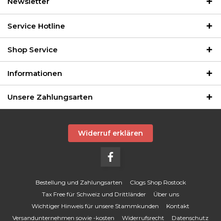
Newsletter
Service Hotline
Shop Service
Informationen
Unsere Zahlungsarten
Widerruf erklären
Bestellung und Zahlungsarten
Clogs Shop Rostock
Tax Free für Schweiz und Drittländer
Über uns
Wichtiger Hinweis für unsere Stammkunden
Kontakt
Versandunternehmen sowie -kosten
Widerrufsrecht
Datenschutz