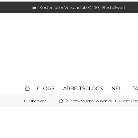
Kostenloser Versand ab € 100,- Bestellwert
CLOGS
ARBEITSCLOGS
NEU
T
Übersicht
Schwedische Souvenirs
Gläser und