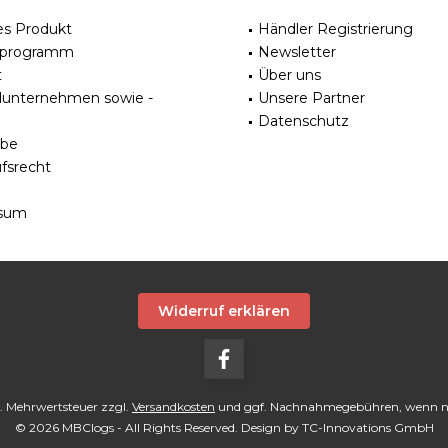
es Produkt
Händler Registrierung
rprogramm
Newsletter
t
Über uns
dunternehmen sowie -
Unsere Partner
Datenschutz
be
fsrecht
sum
Widerruf erklären
tzl. Mehrwertsteuer zzgl.
Versandkosten
und ggf. Nachnahmegebühren, wenn ni
© 2026 MBClogs - All Rights Reserved. Design by
TC-Innovations GmbH