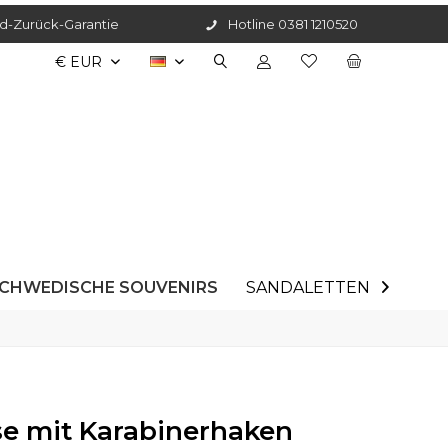
d-Zurück-Garantie
Hotline 0381 1210520
DE
CHWEDISCHE SOUVENIRS
SANDALETTEN
ANGE

e mit Karabinerhaken